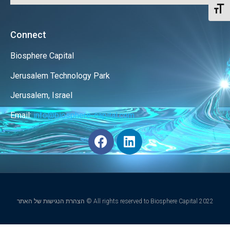
Toggl
Connect
Biosphere Capital
Jerusalem Technology Park
Jerusalem, Israel
Email:
info@biosphere-capital.com
הצהרת הנגישות של האתר © All rights reserved to Biosphere Capital 2022